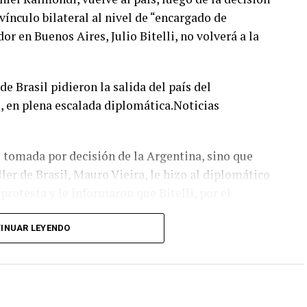
 vínculo bilateral al nivel de “encargado de
r en Buenos Aires, Julio Bitelli, no volverá a la
de Brasil pidieron la salida del país del
, en plena escalada diplomática.Noticias
ue tomada por decisión de la Argentina, sino que
ler de Brasil, Mauro Vieira, le hizo al diplomático
protesta y le informaron que Bitelli, por el
INUAR LEYENDO
mente se concentre en fortalecer un sentimiento de
gar a ser las declaraciones de los mandatarios más
 Bolsonaro.