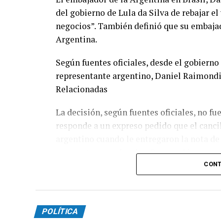
del gobierno de Lula da Silva de rebajar el
negocios”. También definió que su embajado
Argentina.
Según fuentes oficiales, desde el gobierno 
representante argentino, Daniel Raimondi
Relacionadas
La decisión, según fuentes oficiales, no f
responde a un expreso pedido que el cancil
argentino cuando le entregaron la nota de 
momento, no volvería a Buenos Aires.
CONT
La estrategia política de Brasilia posible
nacionalismo y esquivar lo que puedan lle
influyentes de la región en apoyo a Flavio
POLÍTICA