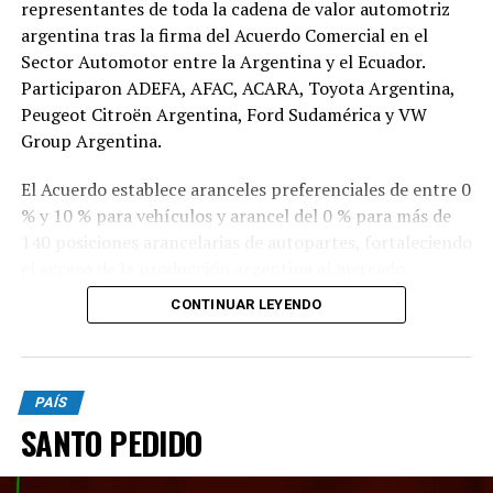
representantes de toda la cadena de valor automotriz
argentina tras la firma del Acuerdo Comercial en el
Sector Automotor entre la Argentina y el Ecuador.
Participaron ADEFA, AFAC, ACARA, Toyota Argentina,
Peugeot Citroën Argentina, Ford Sudamérica y VW
Group Argentina.
El Acuerdo establece aranceles preferenciales de entre 0
% y 10 % para vehículos y arancel del 0 % para más de
140 posiciones arancelarias de autopartes, fortaleciendo
el acceso de la producción argentina al mercado
ecuatoriano.
CONTINUAR LEYENDO
Las nuevas condiciones permitirán más que duplicar las
exportaciones argentinas de vehículos a Ecuador,
ampliar la cantidad de modelos exportados y consolidar
PAÍS
el crecimiento de uno de los principales complejos
SANTO PEDIDO
industriales y exportadores del país.