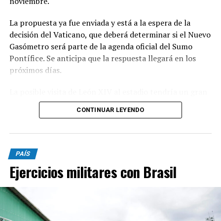
noviembre.
La propuesta ya fue enviada y está a la espera de la
decisión del Vaticano, que deberá determinar si el Nuevo
Gasómetro será parte de la agenda oficial del Sumo
Pontífice. Se anticipa que la respuesta llegará en los
próximos días.
La posible visita de León XIV al estadio tendría un gran
significado simbólico para San Lorenzo, dado el
CONTINUAR LEYENDO
histórico vínculo entre la institución y la Iglesia
Católica.
El club fue fundado por el padre Lorenzo Massa y
PAÍS
mantiene una conexión cercana con Jorge Bergoglio,
Ejercicios militares con Brasil
conocido hincha y uno de los socios más representativos
del Ciclón.
Además, León XIV, como sucesor de Francisco, podría
rendir un homenaje implícito al legado de Bergoglio,