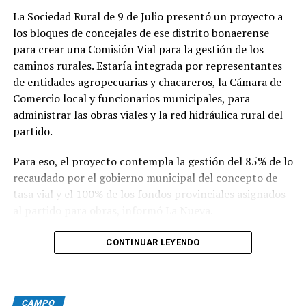
La Sociedad Rural de 9 de Julio presentó un proyecto a
los bloques de concejales de ese distrito bonaerense
para crear una Comisión Vial para la gestión de los
caminos rurales. Estaría integrada por representantes
de entidades agropecuarias y chacareros, la Cámara de
Comercio local y funcionarios municipales, para
administrar las obras viales y la red hidráulica rural del
partido.
Para eso, el proyecto contempla la gestión del 85% de lo
recaudado por el gobierno municipal del concepto de
tasa vial y el 100% de los fondos provinciales asignados
al partido para obras, informó La Nueva.
CONTINUAR LEYENDO
El presidente de la Sociedad Rural de 9 de Julio, Hugo
Enriquez, comentó que la presentación se desprende de
un trabajo de cinco meses en donde se recolectó
información de municipios en donde se llevaron a cabo
CAMPO