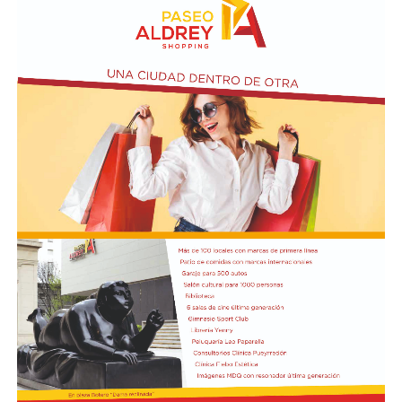
sea una empresa con participación de Estados
extranjeros.
Ese capítulo sobre la “extranjerización” de tierras es,
según reconoce el propio oficialismo, el principal
obstáculo para reunir los votos necesarios en el Senado.
El tratamiento del proyecto se postergó la semana
pasada ante la falta de respaldos y quedó reprogramado
para el 6 de agosto.
La discusión interna llegó a escalar en un cruce entre la
vicepresidenta Victoria Villarruel, que se manifestó en
contra de ese punto de la reforma, y la senadora Patricia
Bullrich, uno de cuyos asesores llegó a denunciar por
amenazas a un colaborador de Villarruel.
En ese contexto se enmarca el respaldo de la Sociedad
Rural. Pino ya había defendido la iniciativa la semana
pasada, tras la primera postergación del debate: “Una