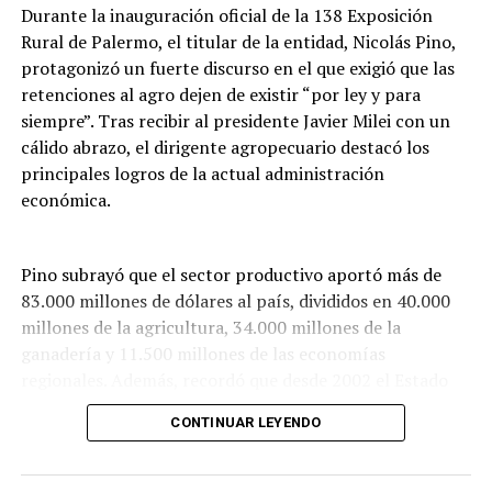
Durante la inauguración oficial de la 138 Exposición
Rural de Palermo, el titular de la entidad, Nicolás Pino,
protagonizó un fuerte discurso en el que exigió que las
retenciones al agro dejen de existir “por ley y para
siempre”. Tras recibir al presidente Javier Milei con un
cálido abrazo, el dirigente agropecuario destacó los
principales logros de la actual administración
económica.
Pino subrayó que el sector productivo aportó más de
83.000 millones de dólares al país, divididos en 40.000
millones de la agricultura, 34.000 millones de la
ganadería y 11.500 millones de las economías
regionales. Además, recordó que desde 2002 el Estado
acumuló unos 215.000 millones de dólares por este
CONTINUAR LEYENDO
tributo, aunque ponderó que este Gobierno redujo la
recaudación en unos 6.000 millones de dólares, fondos
que según el sector se destinaron a reinversión y