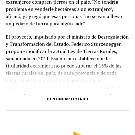
extranjeros compren tierras en el país. “No tendría
del Salado.
problema en venderle hectáreas a un extranjero”,
afirmó, y agregó que esas personas “no se van a llevar
un pedazo de tierra para algún lado”.
Hacia el cierre, Nicolás Pino defendió que los servicios
ecosistémicos pertenecen legítimamente a la propiedad
El proyecto, impulsado por el ministro de Desregulación
privada del productor agropecuario.
y Transformación del Estado, Federico Sturzenegger,
propone modificar la actual Ley de Tierras Rurales,
Sostuvo que en el país no existen los denominados
sancionada en 2011. Esa norma establece que la
“bienes comunes”, sino únicamente bienes públicos o
titularidad extranjera no puede superar el 15% de las
privados, y concluyó pidiendo confianza en un sector
tierras rurales del país, de cada provincia y de cada
que proyecta una revolución agropecuaria digital basada
departamento o municipio, y que una misma
en tecnología y datos.
nacionalidad no puede concentrar más del 30% de ese
cupo.
Gentileza radio Mitre
CONTINUAR LEYENDO
La versión más reciente de la reforma elimina esos
límites para personas físicas y jurídicas extranjeras,
aunque exige una autorización conjunta de la Nación y
de la provincia correspondiente cuando la compradora