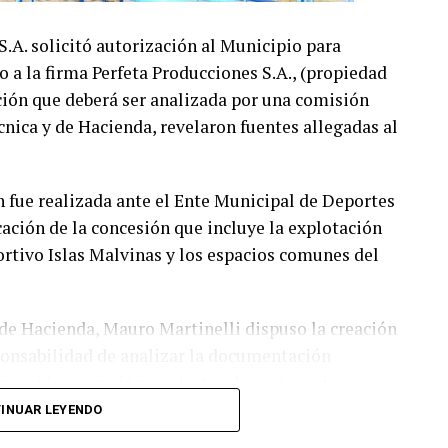
A. solicitó autorización al Municipio para
o a la firma Perfeta Producciones S.A., (propiedad
ción que deberá ser analizada por una comisión
écnica y de Hacienda, revelaron fuentes allegadas al
n fue realizada ante el Ente Municipal de Deportes
ción de la concesión que incluye la explotación
ortivo Islas Malvinas y los espacios comunes del
y de Hacienda, Mauro Martinelli dispuso la creación
ponsabilidad de analizar la documentación
ar si la operación se ajusta a las exigencias
vigente.
INUAR LEYENDO