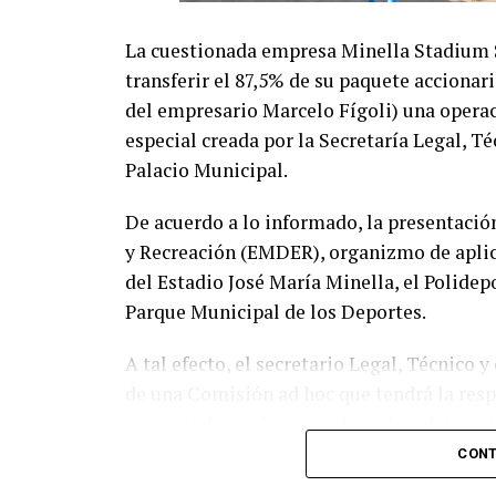
La cuestionada empresa Minella Stadium S.
transferir el 87,5% de su paquete accionari
del empresario Marcelo Fígoli) una opera
especial creada por la Secretaría Legal, T
Palacio Municipal.
De acuerdo a lo informado, la presentació
y Recreación (EMDER), organizmo de aplica
del Estadio José María Minella, el Polidep
Parque Municipal de los Deportes.
A tal efecto, el secretario Legal, Técnico 
de una Comisión ad hoc que tendrá la res
presentada por la concesionaria y determin
previstas en el contrato y en la normativa 
CONT