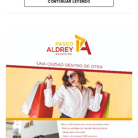
CONTINUAR LEYENDO
país.
La propuesta recorre diferentes universos, desde los
clásicos hasta versiones contemporáneas y electrónicas.
A través de cuadros grupales, dúos y escenas teatrales,
el espectáculo transita distintas emociones: el amor, la
pasión, los encuentros, las despedidas y toda la
intensidad que caracteriza al 2x4.
Incluye más de diez cambios de vestuario, un cuidado
diseño lumínico y escenas donde las diagonales, las
acrobacias, los firuletes y las coreografías
perfectamente sincronizadas convierten cada cuadro en
una demostración de virtuosismo, sensibilidad y trabajo
colectivo.
"Queremos que quienes todavía no conocen Tango
Furia descubran por qué el tango puede emocionar a
todas las generaciones. Y que quienes ya vivieron una de