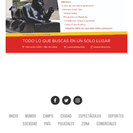
nuestras funciones tengan ganas de volver, porque cada
presentación renueva la experiencia. Detrás de cada
función hay meses de ensayo y un enorme trabajo en
equipo para emocionar y sorprender al
público", expresa Emmanuel Marín.
Con más de 20 años de trayectoria, Tango Furia fue
distinguida con los Premios Estrella de Mar 2024 y
2026 como Mejor Espectáculo de Danza y con el Premio
Faro de Oro 2024. Además, Emmanuel Marín y Lola
Gutiérrez Rey obtuvieron el subcampeonato en el
Mundial de Tango de Buenos Aires.
La compañía también llevó su espectáculo al exterior
tras participar del Festival Mood Indigo, en India, y
INICIO
MUNDO
CAMPO
CIUDAD
ESPECTÁCULOS
DEPORTES
realizar una gira por Europa. Además, recibió
SOCIEDAD
PAÍS
POLICIALES
ZONA
COMERCIALES
la Declaración de Interés Cultural como Embajadores