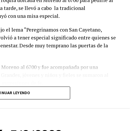
arroquia ubicada en Moreno al 6700 para pedirle al
a tarde, se llevó a cabo la tradicional
uyó con una misa especial.
bajo el lema “Peregrinamos con San Cayetano,
lvió a tener especial significado entre quienes se
bienestar. Desde muy temprano las puertas de la
e Moreno al 6700 y fue acompañada por una
. Grandes, jóvenes y niños y fieles se sumaron al
 expresiones de fe.
INUAR LEYENDO
ciones sociales se sumaron bajo las consignas de
bilizar la situación de trabajadores y desocupados.