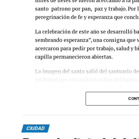
miles de fieles se fueron acercando a la p
santo patrono por pan, paz y trabajo. Por l
peregrinación de fe y esperanza que concl
La celebración de este año se desarrolló 
sembrando esperanza”, una consigna que vo
acercaron para pedir por trabajo, salud y 
capilla permanecieron abiertas.
La imagen del santo salió del santuario d
multitud que recorrió las calles del barrio
recorrido con banderas, espigas y distintas
CONT
En paralelo, distintos gremios y organiza
paz, pan, tierra, techo y trabajo, para visi
CIUDAD