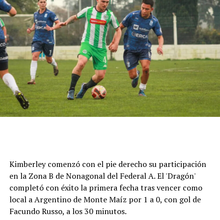
Cómo funciona el Power Ranking de la Fórmula 1
Esta clasificación funciona a través de un panel de cinco
expertos que luego de cada Gran Premio de la F1 asigna
una calificación individual a cada piloto según su
actuación a lo largo de todo el fin de semana, por lo que
Kimberley comenzó con el pie derecho su participación
incluye también la clasificación previa y, en caso de
en la Zona B de Nonagonal del Federal A. El 'Dragón'
tener, las carreras sprint.
completó con éxito la primera fecha tras vencer como
local a Argentino de Monte Maíz por 1 a 0, con gol de
Este análisis tiene la premisa de dejar de lado el
Facundo Russo, a los 30 minutos.
potencial del auto en la calificación de los pilotos, por lo