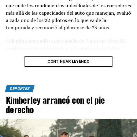
que mide los rendimientos individuales de los corredores
más allá de las capacidades del auto que manejan, evaluó
a cada uno de los 22 pilotos en lo que va de la
temporada y reconoció al pilarense de 23 años.
Colapinto acumuló un promedio de 7 puntos sobre 10
posibles y se estableció en el 10º puesto de la tabla
general, igualado en puntaje con el francés Isack Hadjar,
CONTINUAR LEYENDO
que logró estabilidad con la compleja segunda butaca de
Red Bull.
Las actuaciones del pilarense en la primera parte del
DEPORTES
año elevaron las expectativas, ya que logró sumar
Kimberley arrancó con el pie
puntos en seis de las once carreras que se disputaron,
con un total de 19 unidades que lo ubican en el 12º
derecho
lugar en el campeonato.