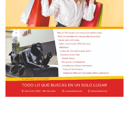
Boca, por su parte, no vive una crisis tan aguda en
términos de resultados, pero sí atraviesa un tramo que
genera preocupación por la falta de solidez y
continuidad en el juego. El arranque del ciclo de Rodolfo
Arruabarrena había sido alentador: el equipo logró la
clasificación a los octavos de final de la Copa Argentina
tras vencer 2-0 a Sarmiento de Junín y obtuvo un
triunfo 1-0 ante O’Higgins de Chile en la ida de los
octavos de la Copa Sudamericana, en la Bombonera.
Sin embargo, el envión inicial se frenó de golpe. En la
primera fecha del Torneo Clausura, Boca sufrió una dura
goleada 3-0 como visitante de Deportivo Riestra, un
resultado que golpeó la confianza del plantel y abrió
interrogantes sobre el funcionamiento colectivo. A eso
se sumó una serie sudamericana mucho más complicada
de lo previsto: el Xeneize terminó sufriendo para