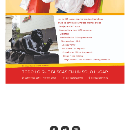
Además, la representación argentina avanzó en la firma
de cuatro convenios: Acuerdo de Servicios Aéreos, para
potenciar la conectividad y el turismo; tratado de
Extradición, destinado a consolidar la cooperación en
materia de justicia; acuerdo de Cooperación para el Uso
Pacífico de la Energía Nuclear; y la declaración
Conjunta sobre Pesca Ilegal, No Declarada y No
Reglamentada (INDNR), enfocada en la protección y
soberanía de los recursos marinos, informó NA.
El canciller argentino Pablo Quirno y el ministro de
Defensa Nacional de Ecuador, Gian Carlo Loffredo,
también rubricaron el Acuerdo de Cooperación
en Ciberdefensa, para coordinar la respuesta conjunta
ante amenazas digitales.
No fue la única actividad de Milei en Quito, porque una
hora más tarde se reunió con los representantes de
las cámaras automotrices argentinas en el Ecuador.