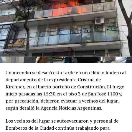
el Doctorado Honoris Causa otorgado por la Universidad
Santiago de Cali, en la sede de la Cámara de Comercio de
Cali.
Luego tuvo lugar el encuentro de Milei con el Rey de
España, del que participaron Karina Milei y Quirno. "Su
Majestad, que placer verlo", lo saludó el mandatario
argentino en las imágenes que difundió Presidencia.
Por último, a las 17 horas de Argentina, participó de la
Un incendio se desató esta tarde en un edificio lindero al
ceremonia de juramentación y toma de posesión del
departamento de la expresidenta Cristina de
presidente colombiano electo.
Kirchner, en el barrio porteño de Constitución. El fuego
inició pasadas las 15:30 en el piso 3 de San José 1100 y,
Finalmente, a la madrugada de la Argentina, partía el
por precaución, debieron evacuar a vecinos del lugar,
vuelo presidencial desde Santiago de Cali con destino a
según detalló la Agencia Noticias Argentinas.
Buenos Aires.
Los vecinos del lugar se autoevacuaron y personal de
Bomberos de la Ciudad continúa trabajando para