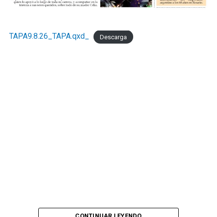
."Necesitamos la recomposición el poder adquisitivo y el
consumo interno." concluyó Taladrid
TAPA9.8.26_TAPA.qxd_
Descarga
CONTINUAR LEYENDO