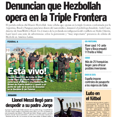
actual no es propicio para invertir, la proporción más
alta relevada en lo que va del año.
En cuanto a las utilidades, solo el 15,9% las califica
como buenas, mientras que el 28,6% las califica como
malas y el 6,3% como pésimas.
Comparado con junio, el mes registró una variación
positiva del 1,2%, una lectura de corto plazo influida
por la estacionalidad del receso invernal que no
modifica el diagnóstico de fondo. UCIP monitorea
mensualmente la actividad del comercio minorista
marplatense a través del DESE y pone estos resultados a
disposición de los actores públicos y privados con un
objetivo concreto: que las decisiones de política
económica estén informadas por la realidad del sector
que genera empleo formal, paga sus obligaciones y
sostiene la actividad comercial de Mar del Pata