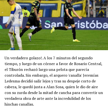
las Categorías del Fútbol argentino y la utilización de un
brazalete negro por parte del plantel arbitral, jugadores
y cuerpos técnicos”.
“En su Memoria, la Asociación del Fútbol Argentino ha
dispuesto, previo a su inicio, la realización de un minuto
de silencio en todos los partidos a celebrarse en todas
las Categorías del Fútbol argentino y la utilización de un
brazalete negro por parte del plantel arbitral, jugadores
y cuerpos técnicos”.
Un verdadero golazo!. A los 7 minutos del segundo
“Asimismo, las banderas de las instalaciones de la AFA
tiempo, y luego de un córner a favor de Rosario Central,
ondearan a media asta, en señal de duelo, hasta el
el Tiburón rechazó largo una pelota que parecía
viernes 14 de agosto próximo”.
controlada. Sin embargo, el arquero 'canalla' Jeremías
Ledesma decidió salir lejos y tras su despeje corto de
“En este momento de inmensa tristeza, el presidente
cabeza, le quedó justa a Alan Sosa, quien le dio de aire
Claudio Tapia, los miembros del Comité Ejecutivo y toda
con su zurda desde la mitad de cancha para convertir un
la familia del fútbol argentino acompañan a Lionel, a sus
verdadera obra de arte ante la incredulidad de los
hermanos, familiares y seres queridos, haciéndoles llegar
hinchas canallas.
sus más sinceras condolencias y todo su afecto”.