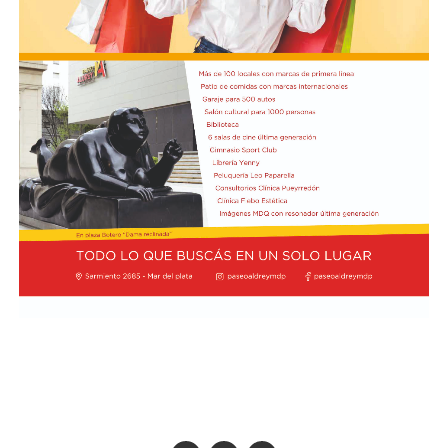
pedido.
En los fundamentos de la resolución se señala que la
complejidad y trascendencia de la solicitud hacen
necesario un estudio integral de la documentación
presentada, especialmente por tratarse de una
modificación vinculada a la composición societaria de la
empresa que obtuvo la concesión.
La novedad se conoce mientras la concesión del Minella
continúa envuelta en una delicadísima situación
jurídica. El proceso mediante el cual Minella Stadium
resultó adjudicataria es objeto de una investigación que
busca determinar si existieron irregularidades en la
licitación impulsada por el Municipio.
La causa, que avanza en la Justicia, derivó en
cuestionamientos de distintos sectores políticos y en
presentaciones impulsadas por organizaciones civiles,