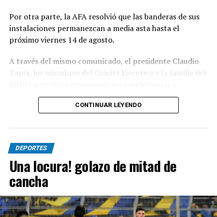
Por otra parte, la AFA resolvió que las banderas de sus
instalaciones permanezcan a media asta hasta el
próximo viernes 14 de agosto.
A través del mismo comunicado, el presidente Claudio
Tapia, los miembros del Comité Ejecutivo y la familia del
fútbol argentino expresaron sus condolencias y
acompañamiento a Lionel Messi, sus hermanos,
CONTINUAR LEYENDO
familiares y seres queridos.
El comunicado
DEPORTES
“Lamentamos con profundo dolor la irreparable pérdida
Una locura! golazo de mitad de
de Jorge Messi, padre de Lionel Andrés Messi”.
cancha
“En su Memoria, la Asociación del Fútbol Argentino ha
dispuesto, previo a su inicio, la realización de un minuto
de silencio en todos los partidos a celebrarse en todas