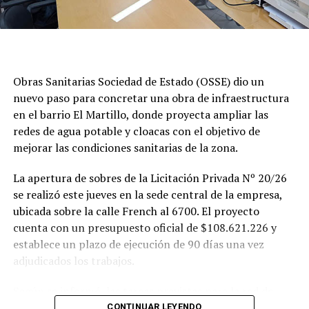
Obras Sanitarias Sociedad de Estado (OSSE) dio un
nuevo paso para concretar una obra de infraestructura
en el barrio El Martillo, donde proyecta ampliar las
redes de agua potable y cloacas con el objetivo de
mejorar las condiciones sanitarias de la zona.
La apertura de sobres de la Licitación Privada Nº 20/26
se realizó este jueves en la sede central de la empresa,
ubicada sobre la calle French al 6700. El proyecto
cuenta con un presupuesto oficial de $108.621.226 y
establece un plazo de ejecución de 90 días una vez
adjudicados los trabajos.
Según se informó, las tareas previstas para la red de
agua potable incluyen la colocación de unos 355 metros
CONTINUAR LEYENDO