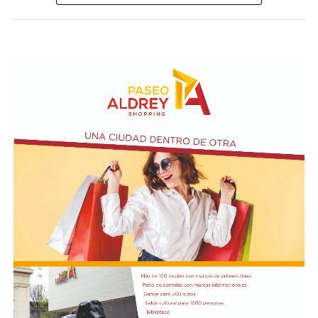
visitar del 3 al 14 de agosto de manera gratuita.
Asimismo, se realizará el Taller de Escritura Expresiva
coordinado por Sandra López Maidana, los miércoles de
10 a 12 en la Biblioteca de Autores Marplatenses,
ubicada en el primer piso del edificio.
Actividades en el marco del Mes de la Niñez
En relación al Ciclo Mes de la Niñez, este viernes 7 de
agosto a las 17:30 se presentarán “Los cuentos de
Charo” y la narración de poesías populares infantiles a
cargo de María del Rosario Gerez Martínez.
En tanto, el viernes 21 a las 17:30 se desarrollará “El
Cerebro Mágico: construyendo preguntas, respuestas y
circuitos”, a cargo de María Paula Algote. Se trata de un
taller práctico de arte, ciencia y tecnología en el que al
finalizar cada participante se lleva su propia creación