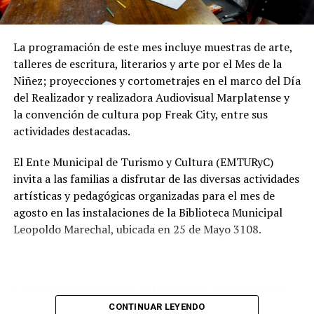
preservar las napas de agua subterránea, además de
mejorar las condiciones de higiene y salubridad para los
vecinos.
La programación de este mes incluye muestras de arte,
talleres de escritura, literarios y arte por el Mes de la
Tras la apertura de sobres, el expediente continuará su
Niñez; proyecciones y cortometrajes en el marco del Día
recorrido administrativo con la intervención de la
del Realizador y realizadora Audiovisual Marplatense y
Comisión de Estudio de Ofertas y Adjudicación, que
la convención de cultura pop Freak City, entre sus
tendrá a su cargo la evaluación de las propuestas
actividades destacadas.
presentadas por las empresas interesadas en ejecutar la
obra.
El Ente Municipal de Turismo y Cultura (EMTURyC)
invita a las familias a disfrutar de las diversas actividades
artísticas y pedagógicas organizadas para el mes de
agosto en las instalaciones de la Biblioteca Municipal
Leopoldo Marechal, ubicada en 25 de Mayo 3108.
La agenda comienza con la Muestra de Arte “Sábados
Culturales”, a cargo del grupo Cul Mardel, que se podrá
CONTINUAR LEYENDO