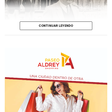
CONTINUAR LEYENDO
Taraborelli en un acto
El vendero 13 de agosto se cumplen 38 años de la
desaparición física del ex intendente de Necochea,
Domingo José Taraborelli, quien falleció trágicamente
en la ruta 88, a pocos kilómetros de Quequén.
Junto con el intendente de Necochea habían muerto
tres docentes que, luego se supo, habían subido a su
automóvil pocos kilómetros antes, donde se hallaban
haciendo dedo. La colisión frontal resultó letal: sólo