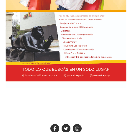
sobrevivió el chofer del camión.
El hall del Palacio Comunal fue el lugar donde velaron
sus restos y ante el cual desfiló todo el arco político de
aquel momento, incluyendo a la camada de jóvenes que
habían dado sus primeros pasos en el peronismo, bajo
el liderazgo de “Coco” Taraborelli como conductor. Y el
vicegobernador Luis Macaya, que acompañó sus restos
hasta la despedida final.
Antes de ser inhumados sus restos en el cementerio
municipal, el féretro fue transportado hacia la
Parroquia de los Padres Capuchinos, donde ofició una
misa el padre Raimundo Ferster, de indisimulada
ideología peronista. De allí el cortejo fúnebre partió
hacia el cementerio: en gran parte del trayecto había
vecinos saludando. Fue conmovedor.
Taraborelli fue el primer intendente de Necochea
surgido del voto popular tras la negra noche de la