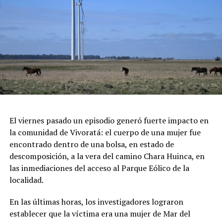
de Chocolate" y al "Mejor Postre", sumado a grandes
sorteos en vivo.
Feria de Artesanos y Emprendedores: Un paseo cultural
repleto de arte y diseño local cobijado por el histórico
pinar.
Espectáculos y Área Kids: Shows de artistas locales e
invitados en el escenario principal, junto a una zona
dedicada exclusivamente al entretenimiento infantil con
juegos e inflables.
Respirar el aire puro del bosque, recorrer las históricas
El viernes pasado un episodio generó fuerte impacto en
arboledas y dejarse tentar por una taza de chocolate
la comunidad de Vivoratá: el cuerpo de una mujer fue
caliente mientras se disfruta de buena música es el plan
encontrado dentro de una bolsa, en estado de
perfecto para escaparse de la rutina este fin de semana
descomposición, a la vera del camino Chara Huinca, en
largo.
las inmediaciones del acceso al Parque Eólico de la
localidad.
INFORMACIÓN GENERAL DEL EVENTO
En las últimas horas, los investigadores lograron
Evento: 30° Fiesta Nacional del Chocolate Artesanal
establecer que la víctima era una mujer de Mar del
(ChocoGesell)