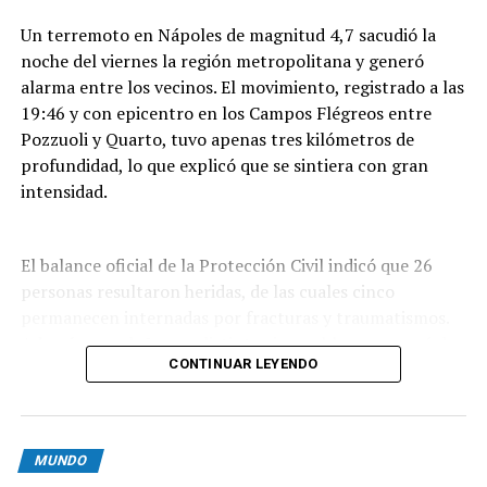
Un terremoto en Nápoles de magnitud 4,7 sacudió la
noche del viernes la región metropolitana y generó
alarma entre los vecinos. El movimiento, registrado a las
19:46 y con epicentro en los Campos Flégreos entre
Pozzuoli y Quarto, tuvo apenas tres kilómetros de
profundidad, lo que explicó que se sintiera con gran
intensidad.
El balance oficial de la Protección Civil indicó que 26
personas resultaron heridas, de las cuales cinco
permanecen internadas por fracturas y traumatismos.
Además, por daños en distintos inmuebles se evacuó de
CONTINUAR LEYENDO
forma preventiva a unas 300 personas,
mayoritariamente residentes de Pozzuoli, la localidad
que sufrió el mayor impacto del sismo.
MUNDO
Las imágenes que circularon muestran