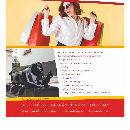
trabajan con las imágenes de las cámaras de seguridad y
los testimonios de las personas que tuvieron algún
contacto con ella antes del terrible desenlace.
El presidente Javier Milei recibió el título de Doctor
Honoris Cau
sa.
Previamente, Milei participó del acto de juramentación
y toma de mando de la presidenta de Perú, Keiko
Fujimori, realizado en el Congreso de ese país, en el
marco de su visita oficial a Lima.
El presidente viajó acompañado por una comitiva
integrada por el canciller Pablo Quirno y la secretaria
general de la Presidencia, Karina Milei.
La actividad formó parte de la agenda oficial del
mandatario en territorio peruano, donde también