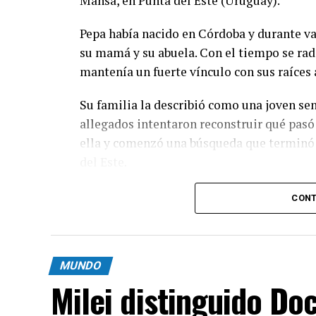
Mansa, en Punta del Este (Uruguay).
Pepa había nacido en Córdoba y durante var
su mamá y su abuela. Con el tiempo se rad
mantenía un fuerte vínculo con sus raíces 
Su familia la describió como una joven sen
allegados intentaron reconstruir qué pasó
ella y comenzó una búsqueda que terminó c
del Este.
CONT
MUNDO
Milei distinguido Do