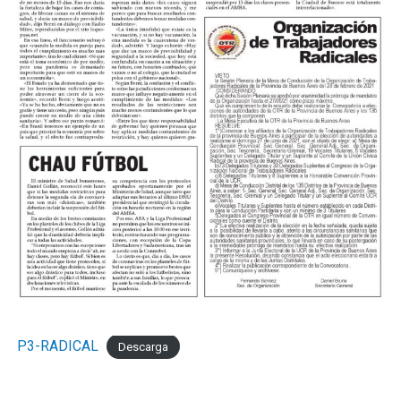
decantación. A los 24, Verón avanzó a toda velocidad
por izquierda, habilitó a Castillo y Acha, que lo venía
corriendo de atrás, lo desestabilizó adentro del area,
Rubiano no dudó y el juvenil desde los doce pasos anotó
su primer gol en el Federal A para empezar a decretar la
historia.
El complemento se jugó a otro ritmo pero mostró la
solidez del fondo kimberleño cada vez que lo probaron.
Más allá de eso, en los primeros cinco minutos, Miori
tuvo dos claras para convertir el cuarto pero Nadal se
lució en ambas con dos atajadas tremendas.
Los cambios probados por Mario Martínez le dieron a
Sol de Mayo otra presencia en el medio pero sin claridad
en el pase en el pase final. Por su lado, Mignini también
P3-RADICAL
Descarga
movió el banco para darle media hora a Ezequiel Cérica,
el refuerzo que llegó esta semana al club, y que mostró
su clase en un par de movimientos.