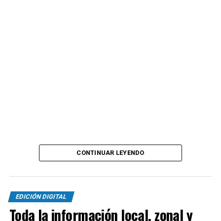
Cerca del final, Lucas Miguez tuvo el del honor para los
de Viedma con un tiro libre que tenía destino de gol
pero Tomás Casas voló aún mejor para conservar el cero
por segundo partido consecutivo.
Con esta victoria, los marplatenses llegan a 25 puntos y
se ubican terceros hasta que jueguen Olimpo y
Deportivo Rincón. Con nueve puntos por jugar,
Kimberley empieza a consolidarse entre los primeros
cinco y ahora toda la atención estará en Madryn donde
el próximo fin de semana visitarán a Brown para seguir
por la senda ganadora.
CONTINUAR LEYENDO
EDICIÓN DIGITAL
Toda la información local, zonal y