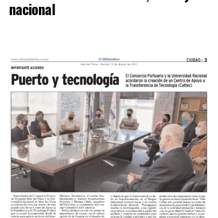
nacional
SINTESIS
Kimberley (3
): Tomás Casas, Bruno Di Bello, Mateo
Rinaldi, Bacigalupe y Hernán Sosa, Santiago Vásquez,
Mauricio Miori, Facundo Rojas y Leonardo Verón, Ullúa y
Santiago Castillo.
DT:
Mariano Mignini.
Sol de Mayo (0):
Juan Nadal, Lucas Miguez, Latorre,
Acha y Rafael Ríos, Enzo Núñez y Quilen, Alberto Reye,
Fernando Valdebenito, Benítez Digorado y Héctor
Morales.
DT:
Mario Martínez.