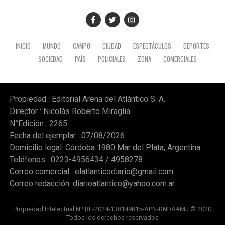
INICIO
MUNDO
CAMPO
CIUDAD
ESPECTÁCULOS
DEPORTES
SOCIEDAD
PAÍS
POLICIALES
ZONA
COMERCIALES
Propiedad : Editorial Arena del Atlántico S. A.
Director : Nicolás Roberto Miraglia
N°Edición : 2265
Fecha del ejemplar : 07/08/2026
Domicilio legal: Córdoba 1980 Mar del Plata, Argentina
Teléfonos : 0223-4956434 / 4958278
Correo comercial :
elatlanticodiario@gmail.com
Correo redacción:
diarioatlantico@yahoo.com.ar
Propiedad Intelectual Nº RL-2024-138149815-APN-DNDA#MJ © 2020
Todos los derechos reservados