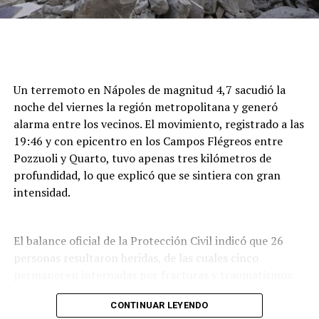
Para ello, Hezbolá estrechó vínculos con poderosas
organizaciones delictivas locales, específicamente con
la organización criminal brasileña Primer Comando de la
Capital (PCC) y los carteles de la droga en México, según
Un terremoto en Nápoles de magnitud 4,7 sacudió la
dijo Lajst en declaraciones a la señal latinoamericana de
noche del viernes la región metropolitana y generó
noticias DNEWS.
alarma entre los vecinos. El movimiento, registrado a las
19:46 y con epicentro en los Campos Flégreos entre
“Las operaciones de Hezbollah afuera del Líbano, de una
Pozzuoli y Quarto, tuvo apenas tres kilómetros de
cierta forma pueden disminuir. Mientras, lo que
profundidad, lo que explicó que se sintiera con gran
intentan es lavar más plata, traer un poco más de plata
intensidad.
de la triple frontera o de lugares específicos como
México con el contacto que tienen con los carteles o en
Brasil con el Primer Comando de la Capital
El balance oficial de la Protección Civil indicó que 26
(PCC)”, comentó.
personas resultaron heridas, de las cuales cinco
permanecen internadas por fracturas y traumatismos.
Lajst preside la filial brasileña de la StandWithUs, una
Además, por daños en distintos inmuebles se evacuó de
organización internacional sin fines de lucro fundada en
CONTINUAR LEYENDO
forma preventiva a unas 300 personas,