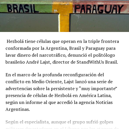
vegetación. Tras el impacto, la aeronave explotó y se
inició un incendio que se extendió por el bosque. Cerca
de 40 militares, 11 vehículos y cuatro unidades
operativas participaron del operativo para llegar hasta
el lugar, de difícil acceso.
Hezbolá tiene células que operan en la triple frontera
Las causas del accidente todavía son investigadas por
conformada por la Argentina, Brasil y Paraguay para
las autoridades brasileñas. Por el momento no se
lavar dinero del narcotráfico, denunció el politólogo
informó qué provocó la caída del helicóptero. La
brasileño André Lajst, director de StandWithUs Brasil.
tragedia conmocionó a la familia colombiana, que había
llegado a Río pocos días antes con el objetivo de
En el marco de la profunda reconfiguración del
celebrar un momento especial y terminó enfrentando la
conflicto en Medio Oriente, Lajst lanzó una serie de
muerte de tres de sus integrantes. NA
advertencias sobre la persistente y “muy importante”
presencia de células de Hezbolá en América Latina,
según un informe al que accedió la agencia Noticias
Argentinas.
Según el especialista, aunque el grupo sufrió golpes
militares devastadores en el Líbano por los ataques de