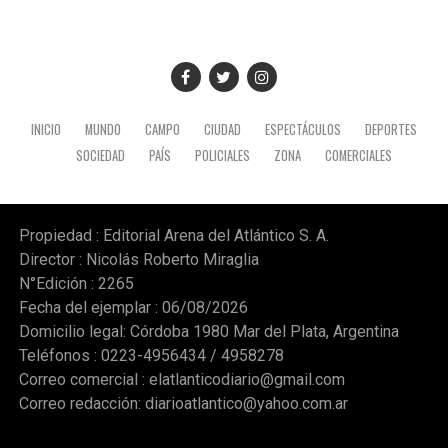
INICIO
MUNDO
CAMPO
CIUDAD
ESPECTÁCULOS
DEPORTES
SOCIEDAD
PAÍS
POLICIALES
ZONA
COMERCIALES
Propiedad : Editorial Arena del Atlántico S. A.
Director : Nicolás Roberto Miraglia
N°Edición : 2265
Fecha del ejemplar : 06/08/2026
Domicilio legal: Córdoba 1980 Mar del Plata, Argentina
Teléfonos : 0223-4956434 / 4958278
Correo comercial :
elatlanticodiario@gmail.com
Correo redacción:
diarioatlantico@yahoo.com.ar