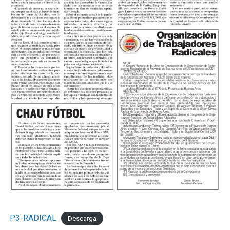
Los de Mignini eran mucho más y el tercero llegó por
decantación. A los 24, Verón avanzó a toda velocidad
por izquierda, habilitó a Castillo y Acha, que lo venía
corriendo de atrás, lo desestabilizó adentro del area,
Rubiano no dudó y el juvenil desde los doce pasos anotó
su primer gol en el Federal A para empezar a decretar la
historia.
El complemento se jugó a otro ritmo pero mostró la
solidez del fondo kimberleño cada vez que lo probaron.
Más allá de eso, en los primeros cinco minutos, Miori
tuvo dos claras para convertir el cuarto pero Nadal se
lució en ambas con dos atajadas tremendas.
Los cambios probados por Mario Martínez le dieron a
Sol de Mayo otra presencia en el medio pero sin claridad
en el pase en el pase final. Por su lado, Mignini también
P3-RADICAL
Descarga
movió el banco para darle media hora a Ezequiel Cérica,