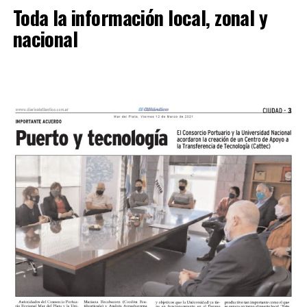
Toda la información local, zonal y
nacional
SINTESIS
Kimberley (3
): Tomás Casas, Bruno Di Bello, Mateo
Rinaldi, Bacigalupe y Hernán Sosa, Santiago Vásquez,
Mauricio Miori, Facundo Rojas y Leonardo Verón, Ullúa y
Santiago Castillo.
DT:
Mariano Mignini.
Sol de Mayo (0):
Juan Nadal, Lucas Miguez, Latorre,
Acha y Rafael Ríos, Enzo Núñez y Quilen, Alberto Reye,
Fernando Valdebenito, Benítez Digorado y Héctor