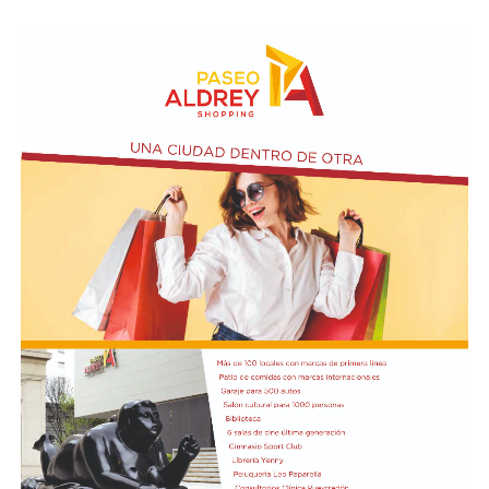
Asimismo, se realizará el Taller de Escritura Expresiva
coordinado por Sandra López Maidana, los miércoles de
10 a 12 en la Biblioteca de Autores Marplatenses,
ubicada en el primer piso del edificio.
Actividades en el marco del Mes de la Niñez
En relación al Ciclo Mes de la Niñez, este viernes 7 de
agosto a las 17:30 se presentarán “Los cuentos de
Charo” y la narración de poesías populares infantiles a
cargo de María del Rosario Gerez Martínez.
En tanto, el viernes 21 a las 17:30 se desarrollará “El
Cerebro Mágico: construyendo preguntas, respuestas y
circuitos”, a cargo de María Paula Algote. Se trata de un
taller práctico de arte, ciencia y tecnología en el que al
finalizar cada participante se lleva su propia creación
terminada. Es una actividad arancelada (incluye
materiales) destinada a niños a partir de los 6 años.