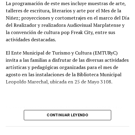
vecinos.
La programación de este mes incluye muestras de arte,
talleres de escritura, literarios y arte por el Mes de la
Tras la apertura de sobres, el expediente continuará su
Niñez; proyecciones y cortometrajes en el marco del Día
recorrido administrativo con la intervención de la
del Realizador y realizadora Audiovisual Marplatense y
Comisión de Estudio de Ofertas y Adjudicación, que
la convención de cultura pop Freak City, entre sus
tendrá a su cargo la evaluación de las propuestas
actividades destacadas.
presentadas por las empresas interesadas en ejecutar la
obra.
El Ente Municipal de Turismo y Cultura (EMTURyC)
invita a las familias a disfrutar de las diversas actividades
artísticas y pedagógicas organizadas para el mes de
agosto en las instalaciones de la Biblioteca Municipal
Leopoldo Marechal, ubicada en 25 de Mayo 3108.
La agenda comienza con la Muestra de Arte “Sábados
Culturales”, a cargo del grupo Cul Mardel, que se podrá
CONTINUAR LEYENDO
visitar del 3 al 14 de agosto de manera gratuita.