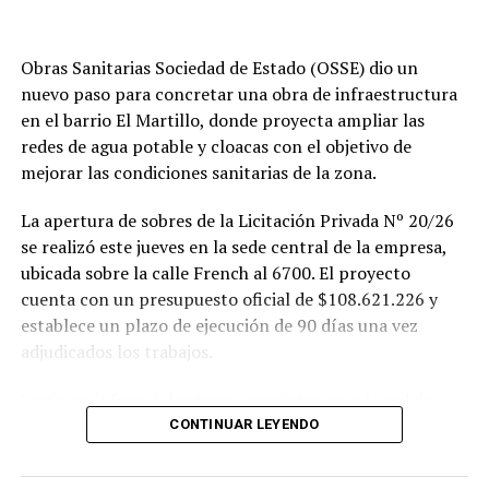
Obras Sanitarias Sociedad de Estado (OSSE) dio un
nuevo paso para concretar una obra de infraestructura
en el barrio El Martillo, donde proyecta ampliar las
redes de agua potable y cloacas con el objetivo de
mejorar las condiciones sanitarias de la zona.
La apertura de sobres de la Licitación Privada Nº 20/26
se realizó este jueves en la sede central de la empresa,
ubicada sobre la calle French al 6700. El proyecto
cuenta con un presupuesto oficial de $108.621.226 y
establece un plazo de ejecución de 90 días una vez
adjudicados los trabajos.
Según se informó, las tareas previstas para la red de
agua potable incluyen la colocación de unos 355 metros
CONTINUAR LEYENDO
de cañerías de PVC, la instalación de válvulas y la
ejecución de 29 conexiones domiciliarias. Los trabajos se