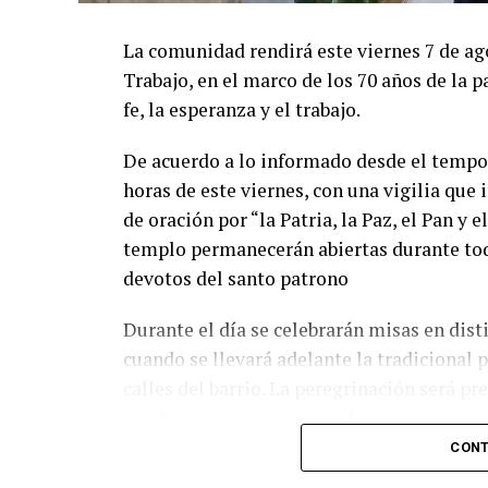
La comunidad rendirá este viernes 7 de ag
Trabajo, en el marco de los 70 años de la 
fe, la esperanza y el trabajo.
De acuerdo a lo informado desde el tempo 
horas de este viernes, con una vigilia que
de oración por “la Patria, la Paz, el Pan y 
templo permanecerán abiertas durante toda
devotos del santo patrono
Durante el día se celebrarán misas en disti
cuando se llevará adelante la tradicional
calles del barrio. La peregrinación será p
con la santa misa principal.
CONT
Desde la parroquia invitaron a toda la com