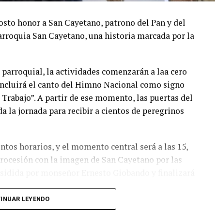
osto honor a San Cayetano, patrono del Pan y del
parroquia San Cayetano, una historia marcada por la
parroquial, la actividades comenzarán a laa cero
 incluirá el canto del Himno Nacional como signo
el Trabajo”. A partir de ese momento, las puertas del
 la jornada para recibir a cientos de peregrinos
ntos horarios, y el momento central será a las 15,
 procesión con la imagen de San Cayetano por las
residida por monseñor Ernesto Giobando y finalizará
INUAR LEYENDO
unidad a participar de la celebración y a acercarse