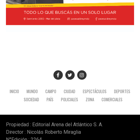
INICIO
MUNDO
CAMPO
CIUDAD
ESPECTÁCULOS
DEPORTES
SOCIEDAD
PAÍS
POLICIALES
ZONA
COMERCIALES
Propiedad : Editorial Arena del Atlántico S. A.
Director : Nicolás Roberto Miraglia
N°Edición : 2264