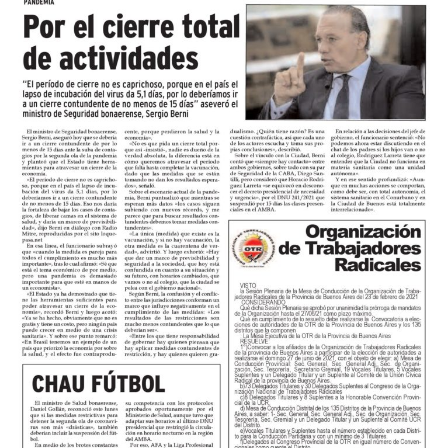
Jugado un cuarto de hora iba a llegar el segundo de un
córner bajo pateado por Miori que Morales parecía
rechazar sin problemas pero la pelota le quedó a Di
Bello que la paró en tres cuartos, levantó la mirada,
abrió el pie y puso el derechazo contra el palo de Juan
Cruz Nadal que no se había vuelvo a acomodar después
del córner.
Los de Mignini eran mucho más y el tercero llegó por
decantación. A los 24, Verón avanzó a toda velocidad
por izquierda, habilitó a Castillo y Acha, que lo venía
corriendo de atrás, lo desestabilizó adentro del area,
Rubiano no dudó y el juvenil desde los doce pasos anotó
su primer gol en el Federal A para empezar a decretar la
historia.
El complemento se jugó a otro ritmo pero mostró la
solidez del fondo kimberleño cada vez que lo probaron.
Más allá de eso, en los primeros cinco minutos, Miori