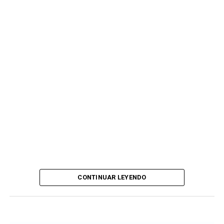
Agustín Belga, Departamento de Prensa. Club Atlético
Kimberley
CONTINUAR LEYENDO