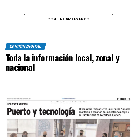
cinco y ahora toda la atención estará en Madryn donde
el próximo fin de semana visitarán a Brown para seguir
por la senda ganadora.
CONTINUAR LEYENDO
EDICIÓN DIGITAL
Toda la información local, zonal y
nacional
SINTESIS
Kimberley (3
): Tomás Casas, Bruno Di Bello, Mateo