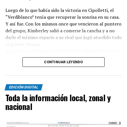
Luego de lo que había sido la victoria en Cipolletti, el
“Verdiblanco” tenía que recuperar la sonrisa en su casa.
Y así fue. Con los mismos once que vencieron al puntero
del grupo, Kimberley salió a comerse la cancha y a no
darle el mínimo espacio a su rival que jugó aturdido todo
el primer tiempo.
Así, y pese a un buen movimiento de Valdebenito que se
había sacado la marca de encima y probó contra Casas,
CONTINUAR LEYENDO
el dueño de casa se iba adelantar a los 5 minutos luego
de un pase bárbaro de Di Bello para Vásquez que picó
entre Acha y Ríos y definió contra el palo.
EDICIÓN DIGITAL
A partir de ahí, todo fue de Kimberley. La presión
Toda la información local, zonal y
constante de los volantes, la participación constante de
nacional
Verón y Ullúa en la gestación y los movimientos de Miori
y el propio Vásquez hacían que sobre el sector derecho
siempre llegara un hombre sin marca.