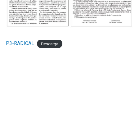
tuvo dos claras para convertir el cuarto pero Nadal se
lució en ambas con dos atajadas tremendas.
Los cambios probados por Mario Martínez le dieron a
Sol de Mayo otra presencia en el medio pero sin claridad
en el pase en el pase final. Por su lado, Mignini también
P3-RADICAL
Descarga
movió el banco para darle media hora a Ezequiel Cérica,
el refuerzo que llegó esta semana al club, y que mostró
su clase en un par de movimientos.
Cerca del final, Lucas Miguez tuvo el del honor para los
de Viedma con un tiro libre que tenía destino de gol
pero Tomás Casas voló aún mejor para conservar el cero
por segundo partido consecutivo.
Con esta victoria, los marplatenses llegan a 25 puntos y
se ubican terceros hasta que jueguen Olimpo y
Deportivo Rincón. Con nueve puntos por jugar,
Kimberley empieza a consolidarse entre los primeros