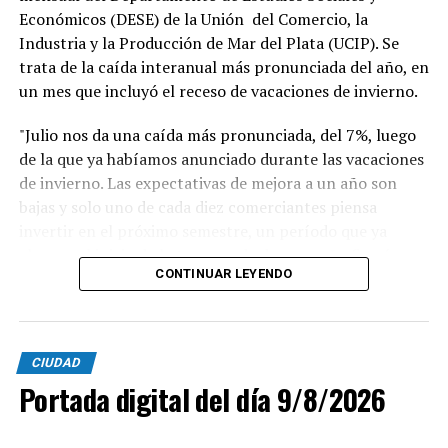
Económicos (DESE) de la Unión del Comercio, la
Industria y la Producción de Mar del Plata (UCIP). Se
trata de la caída interanual más pronunciada del año, en
un mes que incluyó el receso de vacaciones de invierno.
"Julio nos da una caída más pronunciada, del 7%, luego
de la que ya habíamos anunciado durante las vacaciones
de invierno. Las expectativas de mejora a un año son
bajas y solo uno de cada diez comerciantes piensa
invertir en el próximo semestre, un período que ya
alcanza al inicio de la temporada de verano", afirmó
CONTINUAR LEYENDO
Blas Taladrid, presidente de UCIP. "El comercio acumula
meses de caída en ventas y en rentabilidad. Solo 15 de
cada 100 comerciantes considera que su rentabilidad es
CIUDAD
buena, y eso frena la inversión y la reinversión", agregó.
Portada digital del día 9/8/2026
Los datos del relevamiento confirman una tendencia
que se profundiza mes a mes. El 52,4% de los