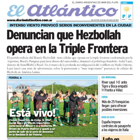
comerciantes consultados indicó que su situación
empeoró respecto al año anterior, contra un 41,3% que
la considera estable y solo un 6,3% que registra mejoría.
El 87,3% de los comerciantes considera que el contexto
actual no es propicio para invertir, la proporción más
alta relevada en lo que va del año.
En cuanto a las utilidades, solo el 15,9% las califica
como buenas, mientras que el 28,6% las califica como
malas y el 6,3% como pésimas.
Comparado con junio, el mes registró una variación
positiva del 1,2%, una lectura de corto plazo influida
por la estacionalidad del receso invernal que no
modifica el diagnóstico de fondo. UCIP monitorea
mensualmente la actividad del comercio minorista
marplatense a través del DESE y pone estos resultados a
disposición de los actores públicos y privados con un
objetivo concreto: que las decisiones de política