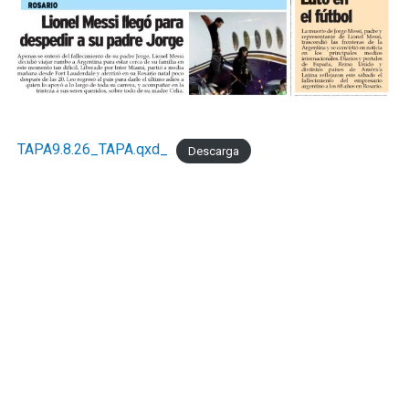
económica estén informadas por la realidad del sector
que genera empleo formal, paga sus obligaciones y
sostiene la actividad comercial de Mar del Pata
."Necesitamos la recomposición el poder adquisitivo y el
consumo interno." concluyó Taladrid
TAPA9.8.26_TAPA.qxd_
Descarga