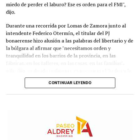
miedo de perder el laburo? Ese es orden para el FMI",
dijo.
Durante una recorrida por Lomas de Zamora junto al
intendente Federico Otermín, el titular del PJ
bonaerense hizo alusión a las palabras del libertario y de
la búlgara al afirmar que "necesitamos orden y
tranquilidad en los barrios de la provincia, en las
fábricas, en los talleres, en las casas, en las familias".
Allí, dijo, es donde realmente es necesario el "orden y la
tranquilidad". "El resto es timba y no es lo que
CONTINUAR LEYENDO
necesitamos", aclaró.Noticias Relacionadas
Para el exministro de Economía de la Nación, Argentina
actualmente presenta "los peores números de toda la
serie, peores que 2001". "Hoy veía en las noticias que
vuelve el trueque, ¿qué orden es eso?", se preguntó
Kicillof y acusó al gobierno de Milei de "crueldad y
abandono deliberados" en beneficio del FMI.