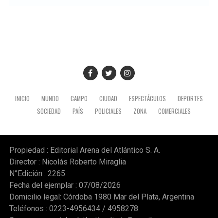
crecimiento del sector energético es posible gracias a la
recuperación de YPF durante los mandatos de Cristina
Fernández de Kirchner, gestión de la que fue parte y en
la que tuvo un rol destacado durante el proceso de
expropiación. (Ámbito)
INICIO
MUNDO
CAMPO
CIUDAD
ESPECTÁCULOS
DEPORTES
SOCIEDAD
PAÍS
POLICIALES
ZONA
COMERCIALES
Propiedad : Editorial Arena del Atlántico S. A.
Director : Nicolás Roberto Miraglia
N°Edición : 2265
Fecha del ejemplar : 07/08/2026
Domicilio legal: Córdoba 1980 Mar del Plata, Argentina
Teléfonos : 0223-4956434 / 4958278