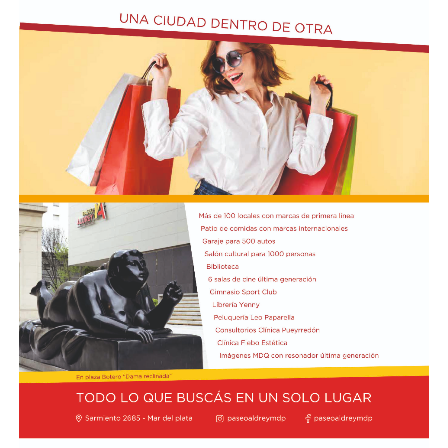
Además de Otermín, en la visita al municipio el
economista estuvo acompañado por el ministro de
Seguridad bonaerense, Javier Alonso. Allí participó de la
inauguración de una Unidad Táctica de Operaciones
Inmediatas (UTOI).
Luego se refirió al viaje que hizo Georgieva a Vaca
Muerta junto al ministro Luis Caputo y al CEO y
presidente de YPF, Horacio Marin. "Le quiero recordar a
la directora del FMI que ese petróleo que fue a ver es del
pueblo argentino, es nuestro petróleo, es argentino",
dijo y agregó: "Tendría que usarse para el desarrollo
nacional, para la industria nacional, para que lo puedan
comprar y adquirir a un precio posible de los costos
nacionales".
Además, el gobernador se refirió a la importancia del
yacimiento patagónico y recordó también que el