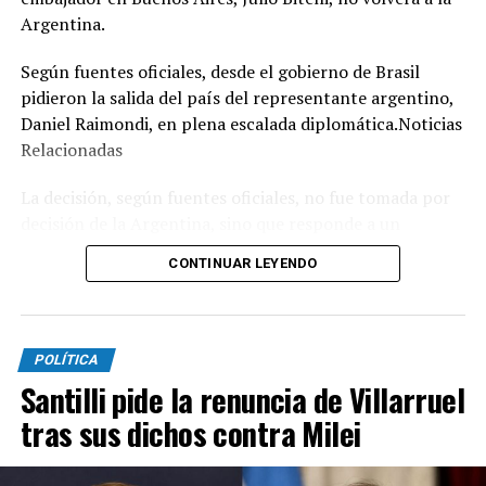
Argentina.
Según fuentes oficiales, desde el gobierno de Brasil
pidieron la salida del país del representante argentino,
Daniel Raimondi, en plena escalada diplomática.Noticias
Relacionadas
La decisión, según fuentes oficiales, no fue tomada por
decisión de la Argentina, sino que responde a un
expreso pedido que el canciller de Brasil, Mauro Vieira,
CONTINUAR LEYENDO
le hizo al diplomático argentino cuando le entregaron la
nota de protesta y le informaron que Bitelli, por el
momento, no volvería a Buenos Aires.
POLÍTICA
La estrategia política de Brasilia posiblemente se
Santilli pide la renuncia de Villarruel
concentre en fortalecer un sentimiento de nacionalismo
tras sus dichos contra Milei
y esquivar lo que puedan llegar a ser las declaraciones de
los mandatarios más influyentes de la región en apoyo a
Flavio Bolsonaro.