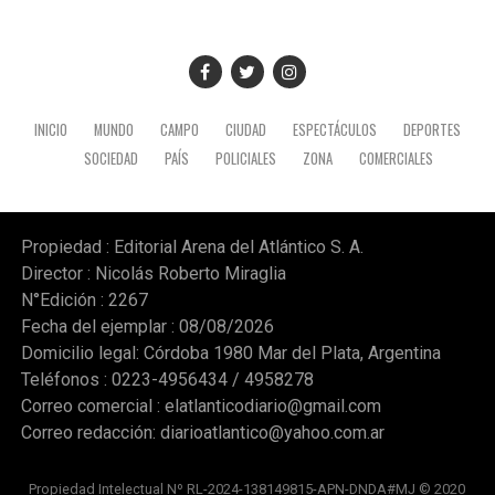
No fue la única actividad de Milei en Quito, porque una
hora más tarde se reunió con los representantes de
las cámaras automotrices argentinas en el Ecuador.
Participaron representantes de ADEFA, Peugeot Citroen
Argentina, AFAC, ACARA, Toyota Argentina, Ford
INICIO
MUNDO
CAMPO
CIUDAD
ESPECTÁCULOS
DEPORTES
Sudamérica y VW Group Argentina.
SOCIEDAD
PAÍS
POLICIALES
ZONA
COMERCIALES
Propiedad : Editorial Arena del Atlántico S. A.
Director : Nicolás Roberto Miraglia
N°Edición : 2267
Fecha del ejemplar : 08/08/2026
Domicilio legal: Córdoba 1980 Mar del Plata, Argentina
Teléfonos : 0223-4956434 / 4958278
Correo comercial :
elatlanticodiario@gmail.com
Correo redacción:
diarioatlantico@yahoo.com.ar
Propiedad Intelectual Nº RL-2024-138149815-APN-DNDA#MJ © 2020