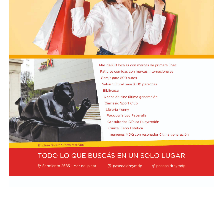
Ecuador
Además, la representación argentina avanzó en la firma
de cuatro convenios: Acuerdo de Servicios Aéreos, para
potenciar la conectividad y el turismo; tratado de
Extradición, destinado a consolidar la cooperación en
materia de justicia; acuerdo de Cooperación para el Uso
Pacífico de la Energía Nuclear; y la declaración
Conjunta sobre Pesca Ilegal, No Declarada y No
Reglamentada (INDNR), enfocada en la protección y
soberanía de los recursos marinos, informó NA.
El canciller argentino Pablo Quirno y el ministro de
Defensa Nacional de Ecuador, Gian Carlo Loffredo,
también rubricaron el Acuerdo de Cooperación
en Ciberdefensa, para coordinar la respuesta conjunta
ante amenazas digitales.