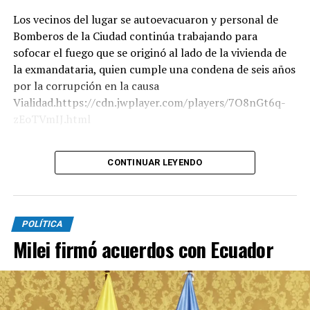
Los vecinos del lugar se autoevacuaron y personal de
Bomberos de la Ciudad continúa trabajando para
sofocar el fuego que se originó al lado de la vivienda de
la exmandataria, quien cumple una condena de seis años
por la corrupción en la causa
Vialidad.https://cdn.jwplayer.com/players/7O8nGt6q-
zEoTVmIJ.html
Según trascendió, dos pacientes mayores de edad fueron
CONTINUAR LEYENDO
derivados al Hospital Penna por inhalación de humo. Por
su parte, el titular del SAME, Alberto Crescenti, explicó
que evacuaron a todos los habitantes del edificio, pero
que "no fue necesario" hacerlo con los residentes de
POLÍTICA
otras estructuras.
Milei firmó acuerdos con Ecuador
Además, Crescenti afirmó a TN que "el departamento se
incendió por completo" y que “hay una mujer de 57 años
con una crisis nerviosa".