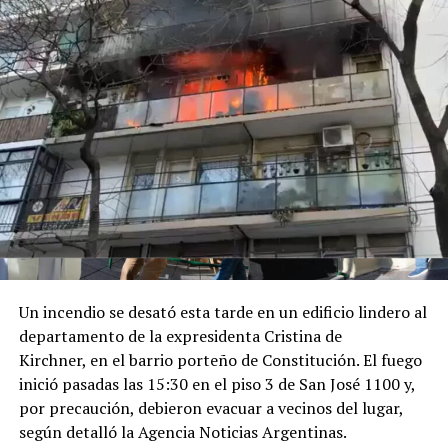
consolidar un bloque regional de derecha.
Después, el Presidente partió rápidamente para recibir
el Doctorado Honoris Causa otorgado por la Universidad
Santiago de Cali, en la sede de la Cámara de Comercio de
Cali.
Luego tuvo lugar el encuentro de Milei con el Rey de
España, del que participaron Karina Milei y Quirno. "Su
Majestad, que placer verlo", lo saludó el mandatario
argentino en las imágenes que difundió Presidencia.
Por último, a las 17 horas de Argentina, participó de la
Un incendio se desató esta tarde en un edificio lindero al
ceremonia de juramentación y toma de posesión del
departamento de la expresidenta Cristina de
presidente colombiano electo.
Kirchner, en el barrio porteño de Constitución. El fuego
inició pasadas las 15:30 en el piso 3 de San José 1100 y,
Finalmente, a la madrugada de la Argentina, partía el
por precaución, debieron evacuar a vecinos del lugar,
vuelo presidencial desde Santiago de Cali con destino a
según detalló la Agencia Noticias Argentinas.
Buenos Aires.