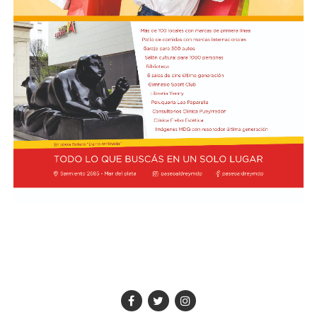
2004 durante el Congreso Agustiniano de Teología, y
fricción diplomática originada por las declaraciones
desde entonces, el estadounidense ha regresado al país
de Javier Milei hacia su par brasileño, Lula da Silva. Esta
en marzo de 2013.
situación derivó en el retiro del embajador brasileño en
Buenos Aires, Julio Bitelli.
"Varias veces tuve ocasión de conocerle y hablar con él",
recordó Prevost sobre Bergoglio. Ahora, como Papa,
Desde el Palacio del Planalto, el canciller Mauro
regresará a la Argentina con San Lorenzo a la
Vieira calificó los insultos del mandatario argentino
expectativa de una decisión del Vaticano que podría
como "graves e inaceptables". Por su parte, Brasil decidió
quedar grabada en la historia del club.
reducir su representación en el país al nivel de
encargado de negocios.
Pese a que Milei ratificó sus críticas calificando a Lula de
"corrupto", desde la Cancillería argentina intentan
preservar la relación institucional. El canciller Pablo
Quirno calificó de "lamentable" la decisión de Brasil de
bajar el nivel de su representación.
Quirno afirmó en conferencia de prensa
que Argentina decidió no llevar el conflicto a una