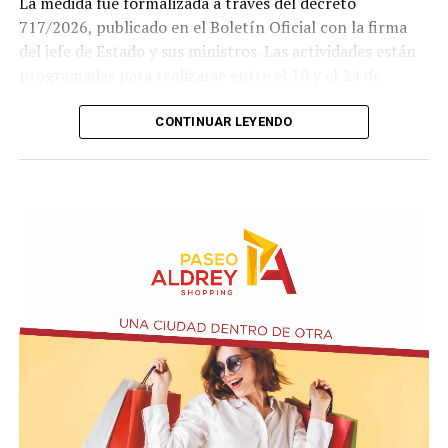
La medida fue formalizada a través del decreto
717/2026, publicado en el Boletín Oficial con la firma
del jefe de Estado y sus ministros. Las actividades están
programadas para realizarse entre el 10 y el 24 de
agosto.
CONTINUAR LEYENDO
Este ejercicio combinado se realiza de forma anual desde
1978 y busca incrementar el adiestramiento y la
interoperabilidad en operaciones navales y anfibias.
Según los considerandos del decreto, el fin es
estandarizar y simplificar los procesos de planeamiento
entre ambas armadas.
El texto oficial destaca que la participación argentina en
estas maniobras señala su compromiso con la seguridad
internacional y la estabilidad regional. Asimismo, el
Gobierno busca reforzar su posición como socio
estratégico en el continente americano.