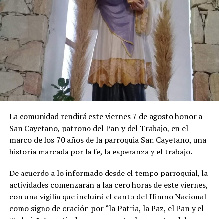
La inflación porteña acumuló 19,4% en lo que va de
2026. Por su parte, la medición interanual alcanzó el
33,2%. En la aceleración de julio hubo un impacto
importante del salto que pegaron los precios
estacionales (10,9%), principalmente por las alzas en las
tarifas del alojamiento en hoteles por las vacaciones de
invierno, al igual que en los precios de los paquetes
vacacionales, de los pasajes aéreos y de las verduras.
Los precios regulados aumentaron 3%. En esta división
La comunidad rendirá este viernes 7 de agosto honor a
se destacaron las subas en colegios privados y en las
San Cayetano, patrono del Pan y del Trabajo, en el
tarifas de luz.
marco de los 70 años de la parroquia San Cayetano, una
historia marcada por la fe, la esperanza y el trabajo.
De acuerdo a lo informado desde el tempo parroquial, la
actividades comenzarán a laa cero horas de este viernes,
con una vigilia que incluirá el canto del Himno Nacional
como signo de oración por “la Patria, la Paz, el Pan y el