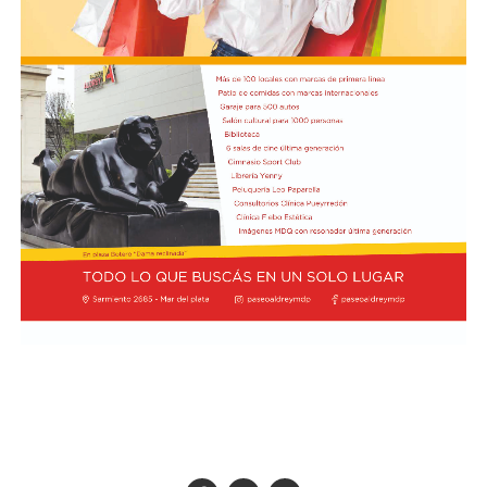
La autorización militar ocurre en un contexto de
fricción diplomática originada por las declaraciones
de Javier Milei hacia su par brasileño, Lula da Silva. Esta
situación derivó en el retiro del embajador brasileño en
Buenos Aires, Julio Bitelli.
Desde el Palacio del Planalto, el canciller Mauro
Vieira calificó los insultos del mandatario argentino
como "graves e inaceptables". Por su parte, Brasil decidió
reducir su representación en el país al nivel de
encargado de negocios.
Pese a que Milei ratificó sus críticas calificando a Lula de
"corrupto", desde la Cancillería argentina intentan
preservar la relación institucional. El canciller Pablo
Quirno calificó de "lamentable" la decisión de Brasil de
bajar el nivel de su representación.